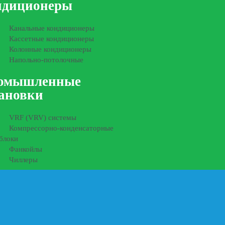
ндиционеры
Канальные кондиционеры
Кассетные кондиционеры
Колонные кондиционеры
Напольно-потолочные
омышленные
тановки
VRF (VRV) системы
Компрессорно-конденсаторные
блоки
Фанкойлы
Чиллеры