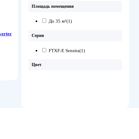
Площадь помещения
До 35 м²
(1)
erter
Серия
FTXF-E Sensira
(1)
Цвет