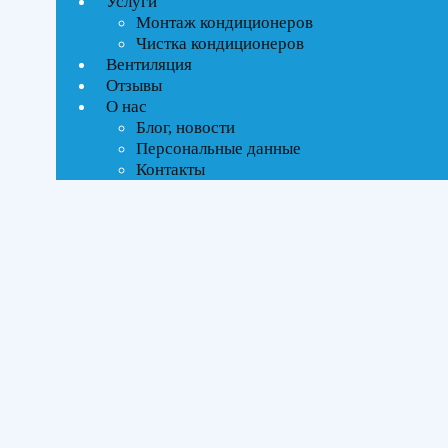
Услуги
Текстовый поиск
Монтаж кондиционеров
Чистка кондиционеров
Тип управления
Вентиляция
Отзывы
О нас
Инверторное
Блог, новости
Персональные данные
Бренды
Контакты
Ballu
(1)
Площадь помещения
До 21 м²
(1)
Серия
Tessey DC
(1)
Цвет