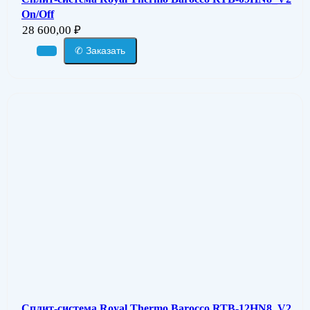
On/Off
28 600,00
₽
✆ Заказать
Сплит-система Royal Thermo Barocco RTB-12HN8_V2