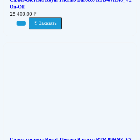
On-Off
25 400,00
₽
✆ Заказать
Сплит-система Royal Thermo Barocco RTB-09HN8_V2