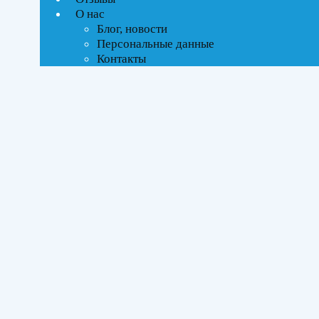
Ценовой фильтр
О нас
Текстовый поиск
Блог, новости
Персональные данные
Тип управления
Контакты
On-Off стандартное
Бренды
ROYAL Thermo
(3)
Площадь помещения
До 21 м²
(1)
До 27 м²
(1)
До 35 м²
(1)
Серия