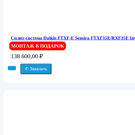
Сплит-система Daikin FTXF-E Sensira FTXF35E/RXF35E Inv
МОНТАЖ В ПОДАРОК
138 600,00
₽
✆ Заказать