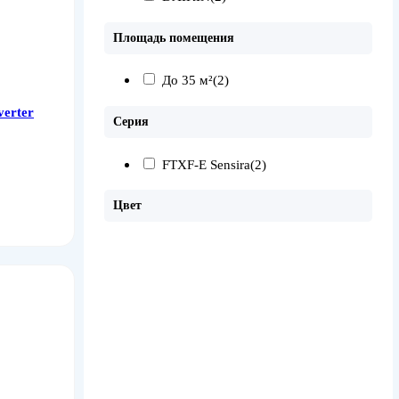
Площадь помещения
До 35 м²
(2)
erter
Серия
FTXF-E Sensira
(2)
Цвет