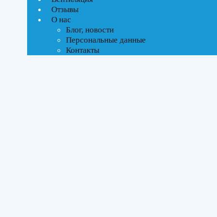
Текстовый поиск
Отзывы
О нас
Тип управления
Блог, новости
Персональные данные
Контакты
Инверторное
Бренды
Ballu
(2)
Площадь помещения
До 35 м²
(2)
Серия
Defender DC
(1)
Tessey DC
(1)