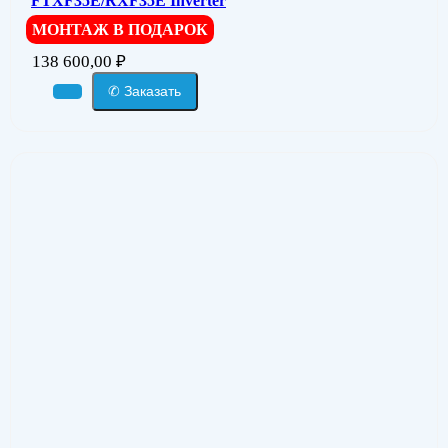
FTXF35E/RXF35E Inverter
МОНТАЖ В ПОДАРОК
138 600,00
₽
✆ Заказать