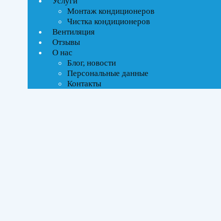
Услуги
Ценовой фильтр
Монтаж кондиционеров
Текстовый поиск
Чистка кондиционеров
ВСЕ АКЦИИ(1)
Вентиляция
Отзывы
Тип управления
О нас
Блог, новости
Инверторное
Персональные данные
Контакты
Бренды
DAIKIN
(2)
Площадь помещения
До 35 м²
(2)
Серия
FTXF-E Sensira
(2)