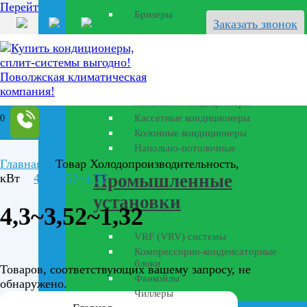
Перейти к содержанию
Бризеры
Заказать звонок
Полупромышленные
кондиционеры
Канальные кондиционеры
Кассетные кондиционеры
0
Колонные кондиционеры
Напольно-потолочные
Главная
Товар Холодопроизводительность,
Промышленные
кВт
4,3~3,52~1,32
установки
4,3~3,52~1,32
VRF (VRV) системы
Компрессорно-конденсаторные
блоки
Товаров, соответствующих вашему запросу, не
Фанкойлы
обнаружено.
Чиллеры