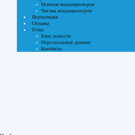
Монтаж кондиционеров
Чистка кондиционеров
Тип управления
Вентиляция
Отзывы
Инверторное
О нас
Блог, новости
Бренды
Персональные данные
Контакты
Daichi
(1)
Площадь помещения
До 50 м²
(1)
Серия
Альпайн Инвертор (Alpine Инвертор)
(1)
Цвет