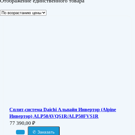
Отображение единственного товара
Сплит-система Daichi Альпайн Инвертор (Alpine
Инвертор) ALP50AVQS1R/ALP50FVS1R
77 390,00
₽
✆ Заказать