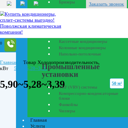
Бризеры
Заказать звонок
Полупромышленные
кондиционеры
Канальные кондиционеры
Кассетные кондиционеры
0
Колонные кондиционеры
Напольно-потолочные
Главная
Товар Холодопроизводительность,
Промышленные
кВт
5,90~5,28~3,39
установки
5,90~5,28~3,39
50 м²
VRF (VRV) системы
Компрессорно-конденсаторные
блоки
Фанкойлы
Чиллеры
Главная
Текстовый поиск
Услуги