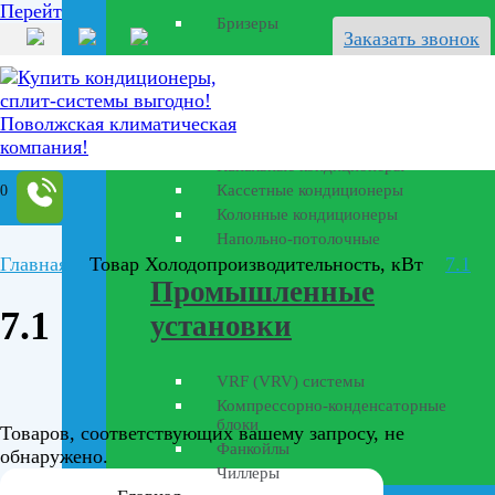
Перейти к содержанию
Бризеры
Заказать звонок
Полупромышленные
кондиционеры
Канальные кондиционеры
Кассетные кондиционеры
0
Колонные кондиционеры
Напольно-потолочные
Главная
Товар Холодопроизводительность, кВт
7.1
Промышленные
7.1
установки
VRF (VRV) системы
Компрессорно-конденсаторные
блоки
Товаров, соответствующих вашему запросу, не
Фанкойлы
обнаружено.
Чиллеры