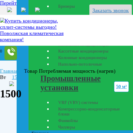
Перейти к содержанию
Бризеры
Заказать звонок
Полупромышленные
кондиционеры
Канальные кондиционеры
Кассетные кондиционеры
0
Колонные кондиционеры
Напольно-потолочные
Главная
Товар Потребляемая мощность (нагрев)
Промышленные
Вт
1500
установки
50 м²
1500
VRF (VRV) системы
Компрессорно-конденсаторные
блоки
Фанкойлы
Чиллеры