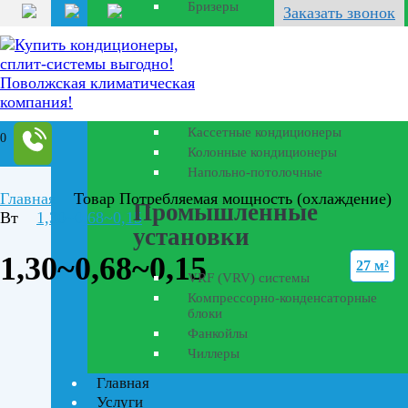
Бризеры
Заказать звонок
Полупромышленные
кондиционеры
Канальные кондиционеры
Кассетные кондиционеры
0
Колонные кондиционеры
Напольно-потолочные
Главная
Товар Потребляемая мощность (охлаждение)
Промышленные
Вт
1,30~0,68~0,15
установки
1,30~0,68~0,15
27 м²
VRF (VRV) системы
Компрессорно-конденсаторные
блоки
Фанкойлы
Чиллеры
Главная
Текстовый поиск
Услуги