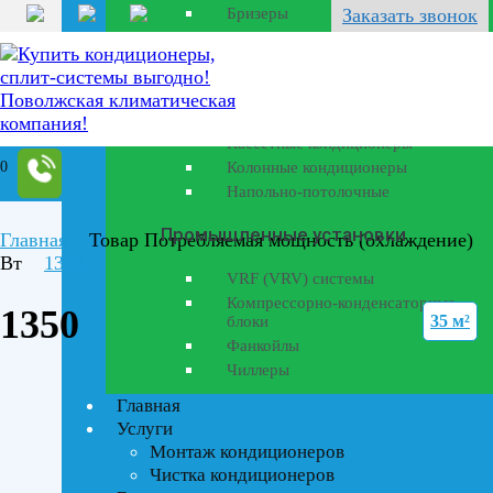
Бризеры
Заказать звонок
Полупромышленные
кондиционеры
Канальные кондиционеры
Кассетные кондиционеры
0
Колонные кондиционеры
Напольно-потолочные
Промышленные установки
Главная
Товар Потребляемая мощность (охлаждение)
Вт
1350
VRF (VRV) системы
Компрессорно-конденсаторные
1350
35 м²
блоки
Фанкойлы
Чиллеры
Главная
Услуги
Монтаж кондиционеров
Чистка кондиционеров
Текстовый поиск