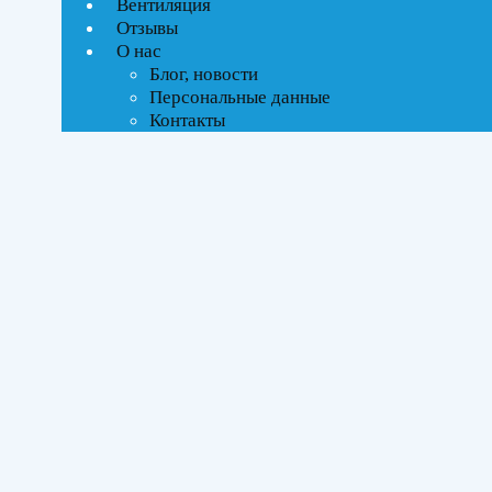
Вентиляция
ВСЕ АКЦИИ(1)
Отзывы
О нас
Тип управления
Блог, новости
Персональные данные
Инверторное
Контакты
Бренды
Ballu
(1)
Площадь помещения
До 35 м²
(1)
Серия
Odyssey Pro DC
(1)
Цвет