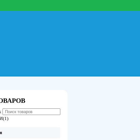
ОВАРОВ
к
И(1)
я