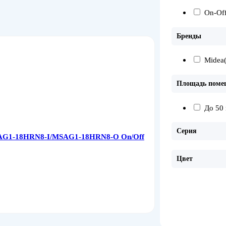
On-Of
Бренды
Midea
Площадь поме
До 50 
Серия
MSAG1-18HRN8-I/MSAG1-18HRN8-O On/Off
Цвет