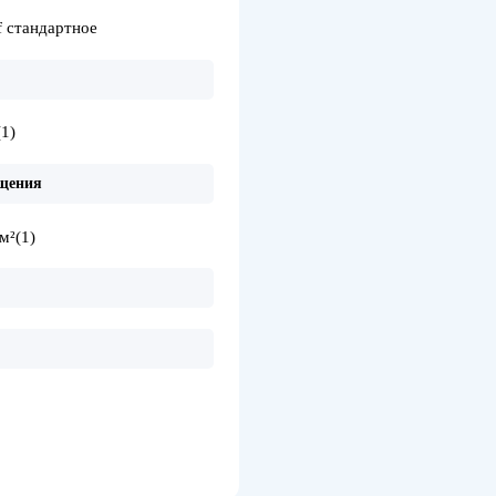
f стандартное
(1)
щения
м²
(1)