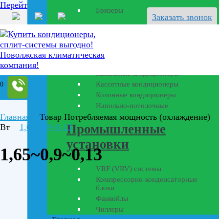
Перейти к содержанию
Бризеры
Заказать звонок
Полупромышленные
кондиционеры
Канальные кондиционеры
Кассетные кондиционеры
0
Колонные кондиционеры
Напольно-потолочные
Главная
Товар Потребляемая мощность (охлаждение)
Промышленные
Вт
1,65~0,9~0,13
установки
1,65~0,9~0,13
VRF (VRV) системы
Компрессорно-конденсаторные
блоки
Фанкойлы
Чиллеры