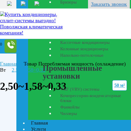
Бризеры
Заказать звонок
Полупромышленные
кондиционеры
Канальные кондиционеры
Кассетные кондиционеры
0
Колонные кондиционеры
Напольно-потолочные
Главная
Товар Потребляемая мощность (охлаждение)
Промышленные
Вт
2,50~1,58~0,33
установки
2,50~1,58~0,33
50 м²
VRF (VRV) системы
Компрессорно-конденсаторные
блоки
Фанкойлы
Чиллеры
Главная
Услуги