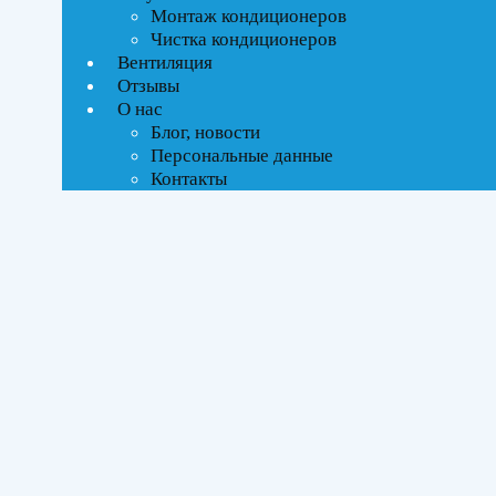
Текстовый поиск
Монтаж кондиционеров
ВСЕ АКЦИИ(4)
Чистка кондиционеров
Вентиляция
Отзывы
Тип управления
О нас
Блог, новости
Инверторное
Персональные данные
Контакты
Бренды
Mitsubishi
(4)
Площадь помещения
До 21 м²
(1)
До 27 м²
(1)
До 35 м²
(1)
До 50 м²
(1)
Серия