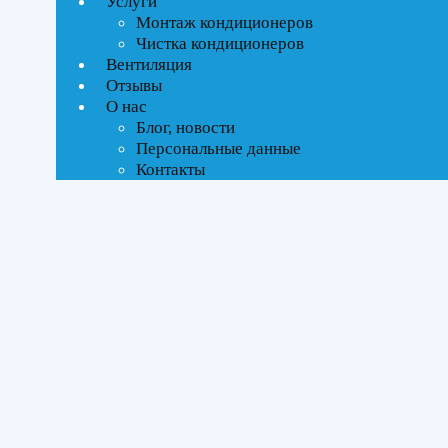
Услуги
ВСЕ АКЦИИ(6)
Монтаж кондиционеров
Чистка кондиционеров
Тип управления
Вентиляция
Отзывы
О нас
Инверторное
Блог, новости
Персональные данные
Бренды
Контакты
AQUA
(6)
Площадь помещения
До 27 м²
(2)
До 35 м²
(2)
До 50 м²
(2)
Серия
TOWADA
(6)