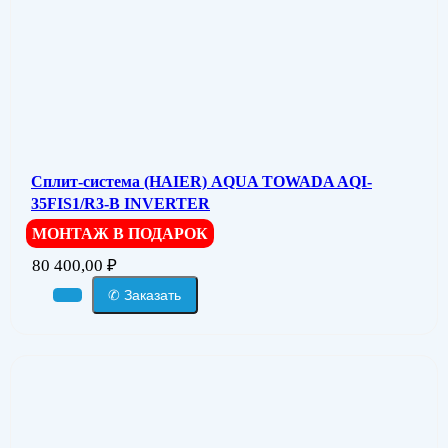
Сплит-система (HAIER) AQUA TOWADA AQI-
35FIS1/R3-В INVERTER
МОНТАЖ В ПОДАРОК
80 400,00
₽
✆ Заказать