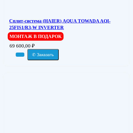
Сплит-система (HAIER) AQUA TOWADA AQI-
25FIS1/R3-W INVERTER
МОНТАЖ В ПОДАРОК
69 600,00
₽
✆ Заказать