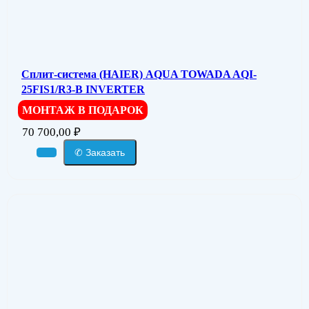
Сплит-система (HAIER) AQUA TOWADA AQI-
25FIS1/R3-В INVERTER
МОНТАЖ В ПОДАРОК
70 700,00
₽
✆ Заказать