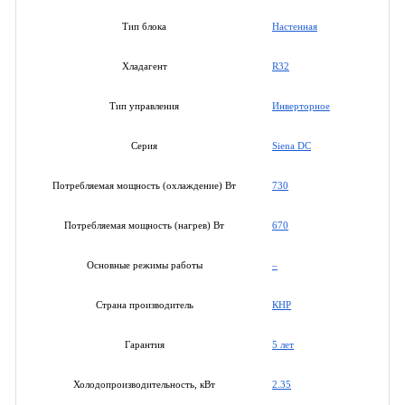
Настенная
Тип блока
R32
Хладагент
Инверторное
Тип управления
Siena DC
Серия
730
Потребляемая мощность (охлаждение) Вт
670
Потребляемая мощность (нагрев) Вт
–
Основные режимы работы
КНР
Страна производитель
5 лет
Гарантия
2.35
Холодопроизводительность, кВт