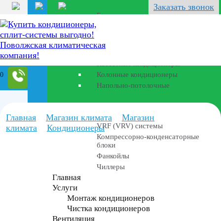
Перейти
Заказать звонок
к
Бризеры
содержанию
Полупромышленные кондиционеры
Канальные кондиционеры
Кассетные кондиционеры
0
Колонные кондиционеры
Напольно-потолочные
Промышленные установки
Главная
Магазин климата
Магазин
VRF (VRV) системы
климата
Кондиционеры
Компрессорно-конденсаторные
блоки
Фанкойлы
Чиллеры
Главная
Услуги
Монтаж кондиционеров
Чистка кондиционеров
Вентиляция