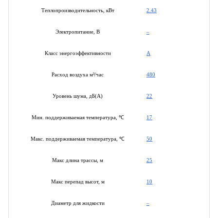
2.43
Теплопроизводительность, кВт
–
Электропитание, В
A
Класс энергоэффективности
480
Расход воздуха м³/час
22
Уровень шума, дБ(А)
17
Мин. поддерживаемая температура, ℃
50
Макс. поддерживаемая температура, ℃
25
Макс длина трассы, м
10
Макс перепад высот, м
–
Диаметр для жидкости