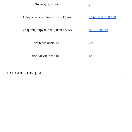
–
Диаметр для газа
0.668×0.252×0.469
Габариты, внут. блок, ШхГхВ, мм
x0.194×0.285
Габариты, наруж. блок, ШхГхВ, мм
7.6
Вес внут. блок (КГ)
18
Вес наруж. блок (КГ)
Похожие товары