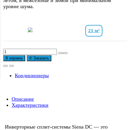
летом, в межсезонье и зимой при минимальном
уровне шума.
21 м²
Количество
товара
В корзину
✆ Заказать
Сплит-
система
инверторного
Кондиционеры
типа
Royal
Thermo
Описание
Siena
Характеристики
DC
RTSI-
07HN8
Инверторные сплит-системы Siena DC — это