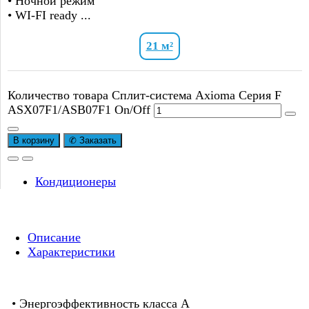
• Ночной режим
• WI-FI ready ...
21 м²
Количество товара Сплит-система Axioma Серия F
ASX07F1/ASB07F1 On/Off
В корзину
✆ Заказать
Кондиционеры
Описание
Характеристики
• Энергоэффективность класса А