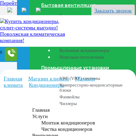
Перейти к содержанию
Бытовая вентиляция
Заказать звонок
Бризеры
Полупромышленные кондиционеры
Канальные кондиционеры
Кассетные кондиционеры
Колонные кондиционеры
0
Напольно-потолочные
Промышленные установки
Главная
Магазин климата
Магазин
VRF (VRV) системы
климата
Кондиционеры
Компрессорно-конденсаторные
блоки
Фанкойлы
Чиллеры
Главная
Услуги
Монтаж кондиционеров
Чистка кондиционеров
Вентиляция