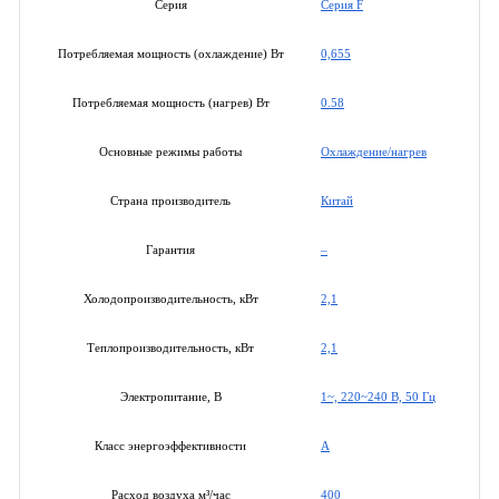
Серия F
Серия
0,655
Потребляемая мощность (охлаждение) Вт
0.58
Потребляемая мощность (нагрев) Вт
Охлаждение/нагрев
Основные режимы работы
Китай
Страна производитель
–
Гарантия
2,1
Холодопроизводительность, кВт
2,1
Теплопроизводительность, кВт
1~, 220~240 В, 50 Гц
Электропитание, В
A
Класс энергоэффективности
400
Расход воздуха м³/час