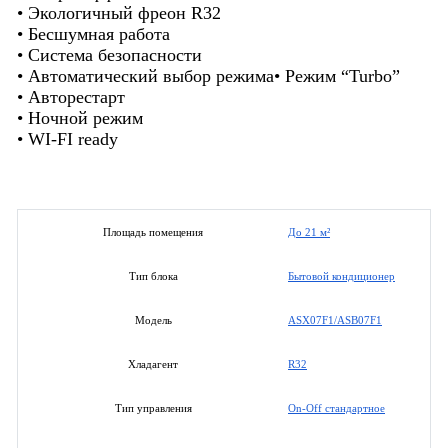
• Экологичный фреон R32
• Бесшумная работа
• Система безопасности
• Автоматический выбор режима• Режим “Turbo”
• Авторестарт
• Ночной режим
• WI-FI ready
До 21 м²
Площадь помещения
Бытовой кондиционер
Тип блока
ASX07F1/ASB07F1
Модель
R32
Хладагент
On-Off стандартное
Тип управления