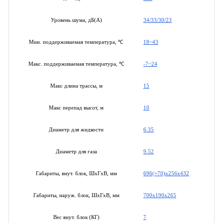
34/33/30/23
Уровень шума, дБ(А)
18~43
Мин. поддерживаемая температура, ℃
-7~24
Макс. поддерживаемая температура, ℃
15
Макс длина трассы, м
10
Макс перепад высот, м
6.35
Диаметр для жидкости
9.52
Диаметр для газа
696(+70)x256x432
Габариты, внут. блок, ШхГхВ, мм
700x190x265
Габариты, наруж. блок, ШхГхВ, мм
7
Вес внут. блок (КГ)