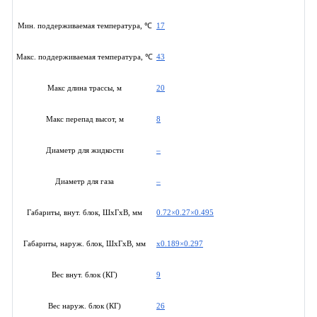
17
Мин. поддерживаемая температура, ℃
43
Макс. поддерживаемая температура, ℃
20
Макс длина трассы, м
8
Макс перепад высот, м
–
Диаметр для жидкости
–
Диаметр для газа
0.72×0.27×0.495
Габариты, внут. блок, ШхГхВ, мм
x0.189×0.297
Габариты, наруж. блок, ШхГхВ, мм
9
Вес внут. блок (КГ)
26
Вес наруж. блок (КГ)