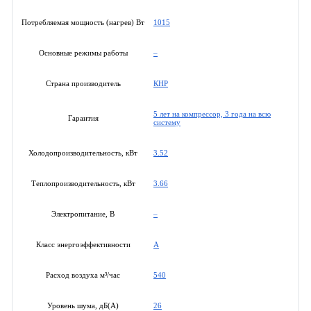
1015
Потребляемая мощность (нагрев) Вт
–
Основные режимы работы
КНР
Страна производитель
5 лет на компрессор, 3 года на всю
Гарантия
систему
3.52
Холодопроизводительность, кВт
3.66
Теплопроизводительность, кВт
–
Электропитание, В
A
Класс энергоэффективности
540
Расход воздуха м³/час
26
Уровень шума, дБ(А)