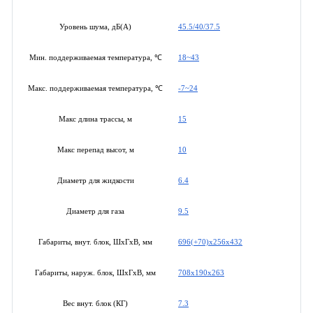
45.5/40/37.5
Уровень шума, дБ(А)
18~43
Мин. поддерживаемая температура, ℃
-7~24
Макс. поддерживаемая температура, ℃
15
Макс длина трассы, м
10
Макс перепад высот, м
6.4
Диаметр для жидкости
9.5
Диаметр для газа
696(+70)x256x432
Габариты, внут. блок, ШхГхВ, мм
708x190x263
Габариты, наруж. блок, ШхГхВ, мм
7.3
Вес внут. блок (КГ)