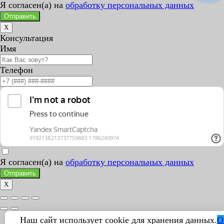
Я согласен(а) на
обработку персональных данных
Отправить
X
Консультация
Имя
Телефон
Я согласен(а) на
обработку персональных данных
Отправить
X
Наш сайт использует cookie для хранения данных.
О