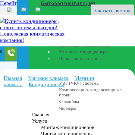
Перейти к содержанию
Бытовая вентиляция
Заказать звонок
Бризеры
Полупромышленные кондиционеры
Канальные кондиционеры
Кассетные кондиционеры
0
Колонные кондиционеры
Напольно-потолочные
Промышленные установки
Главная
Магазин климата
Магазин
VRF (VRV) системы
климата
Кондиционеры
Компрессорно-конденсаторные
блоки
Фанкойлы
Чиллеры
Главная
Услуги
Монтаж кондиционеров
Чистка кондиционеров