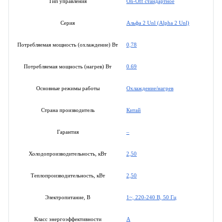
On-Off стандартное
Тип управления
Альфа 2 Unl (Alpha 2 Unl)
Серия
0,78
Потребляемая мощность (охлаждение) Вт
0.69
Потребляемая мощность (нагрев) Вт
Охлаждение/нагрев
Основные режимы работы
Китай
Страна производитель
–
Гарантия
2,50
Холодопроизводительность, кВт
2,50
Теплопроизводительность, кВт
1~, 220-240 В, 50 Гц
Электропитание, В
A
Класс энергоэффективности