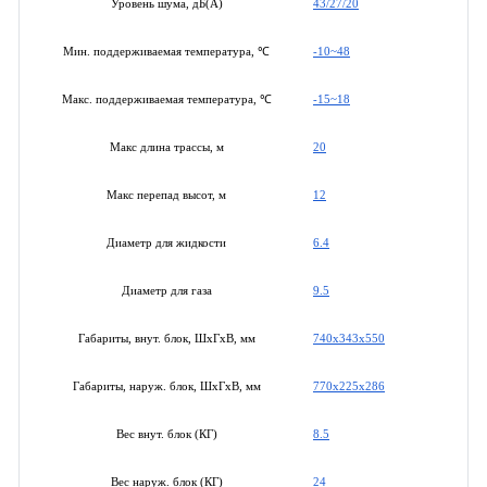
43/27/20
Уровень шума, дБ(А)
-10~48
Мин. поддерживаемая температура, ℃
-15~18
Макс. поддерживаемая температура, ℃
20
Макс длина трассы, м
12
Макс перепад высот, м
6.4
Диаметр для жидкости
9.5
Диаметр для газа
740x343x550
Габариты, внут. блок, ШхГхВ, мм
770x225x286
Габариты, наруж. блок, ШхГхВ, мм
8.5
Вес внут. блок (КГ)
24
Вес наруж. блок (КГ)