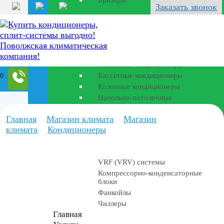
Бризеры
Перейти
Заказать звонок
к
Полупромышленные
содержанию
кондиционеры
Канальные кондиционеры
Кассетные кондиционеры
0
Колонные кондиционеры
Напольно-потолочные
Главная
Магазин климата
Магазин
Промышленные
климата
Кондиционеры
установки
VRF (VRV) системы
Компрессорно-конденсаторные
блоки
Фанкойлы
Чиллеры
Главная