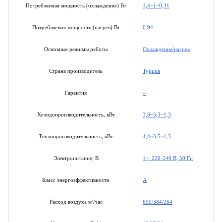
1,4~1~0,31
Потребляемая мощность (охлаждение) Вт
0.94
Потребляемая мощность (нагрев) Вт
Охлаждение/нагрев
Основные режимы работы
Турция
Страна производитель
–
Гарантия
3,8~3,3~1,3
Холодопроизводительность, кВт
4,4~3,5~1,3
Теплопроизводительность, кВт
1~, 220-240 В, 50 Гц
Электропитание, В
A
Класс энергоэффективности
690/384/264
Расход воздуха м³/час