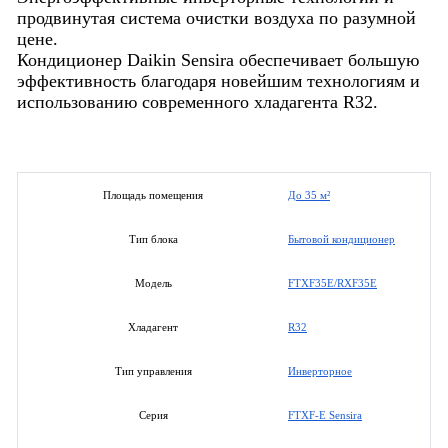
продвинутая система очистки воздуха по разумной
цене.
Кондиционер Daikin Sensira обеспечивает большую
эффективность благодаря новейшим технологиям и
использованию современного хладагента R32.
До 35 м²
Площадь помещения
Бытовой кондиционер
Тип блока
FTXF35E/RXF35E
Модель
R32
Хладагент
Инверторное
Тип управления
FTXF-E Sensira
Серия