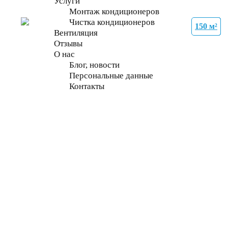
Услуги
Монтаж кондиционеров
Чистка кондиционеров
150 м²
27 м²
35 м²
27 м²
27 м²
70 м²
70 м²
70 м²
Вентиляция
Отзывы
О нас
Блог, новости
Персональные данные
Контакты