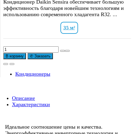
Кондиционер Daikin Sensira обеспечивает большую
эффективность благодаря новейшим технологиям и
использованию современного хладагента R32. ...
35 м²
Количество
товара
В корзину
✆ Заказать
Сплит-
система
Daikin
Кондиционеры
FTXF-
E
Sensira
Описание
FTXF35E/RXF35E
Характеристики
Inverter
Идеальное соотношение цены и качества.
Энергоэффективные инверторные технологии и