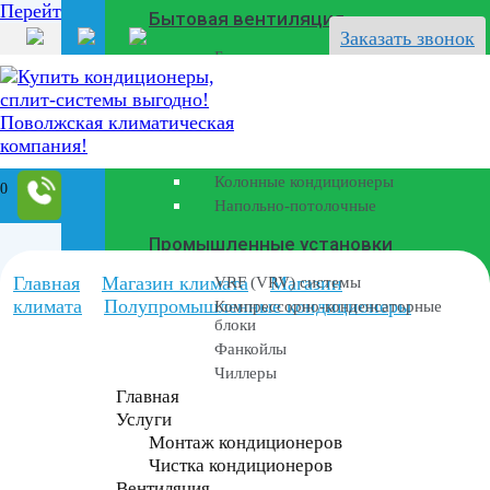
Перейти к содержанию
Бытовая вентиляция
Заказать звонок
Бризеры
Полупромышленные кондиционеры
Канальные кондиционеры
Кассетные кондиционеры
Колонные кондиционеры
0
Напольно-потолочные
Промышленные установки
Главная
Магазин климата
Магазин
VRF (VRV) системы
климата
Полупромышленные кондиционеры
Компрессорно-конденсаторные
блоки
Фанкойлы
Чиллеры
Главная
Услуги
Монтаж кондиционеров
Чистка кондиционеров
Вентиляция