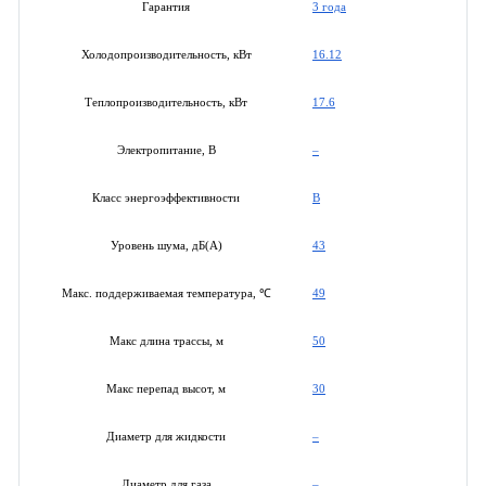
3 года
Гарантия
16.12
Холодопроизводительность, кВт
17.6
Теплопроизводительность, кВт
–
Электропитание, В
B
Класс энергоэффективности
43
Уровень шума, дБ(А)
49
Макс. поддерживаемая температура, ℃
50
Макс длина трассы, м
30
Макс перепад высот, м
–
Диаметр для жидкости
–
Диаметр для газа