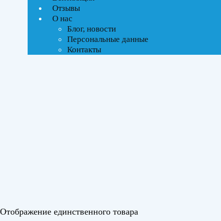
Тип управления
Отзывы
О нас
Блог, новости
On-Off стандартное
Персональные данные
Контакты
Бренды
Kentatsu
(1)
Площадь помещения
До 100 м²
(1)
Серия
Наоми (Naomi)
(1)
Цвет
Отображение единственного товара