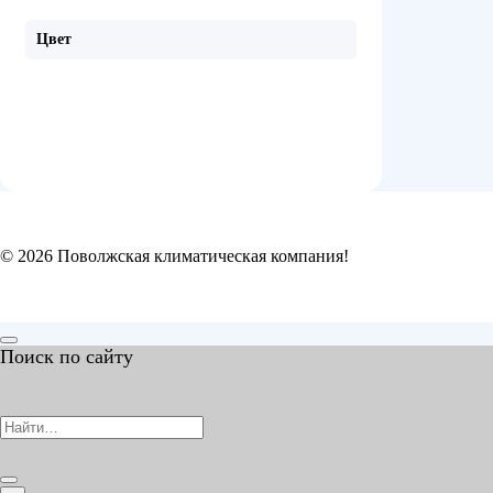
Цвет
© 2026 Поволжская климатическая компания!
Поиск по сайту
Search
for: