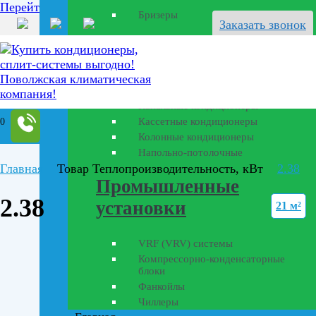
Перейти к содержанию
Бризеры
Заказать звонок
Полупромышленные
кондиционеры
Канальные кондиционеры
Кассетные кондиционеры
0
Колонные кондиционеры
Напольно-потолочные
Главная
Товар Теплопроизводительность, кВт
2.38
Промышленные
2.38
установки
21 м²
VRF (VRV) системы
Компрессорно-конденсаторные
блоки
Фанкойлы
Чиллеры