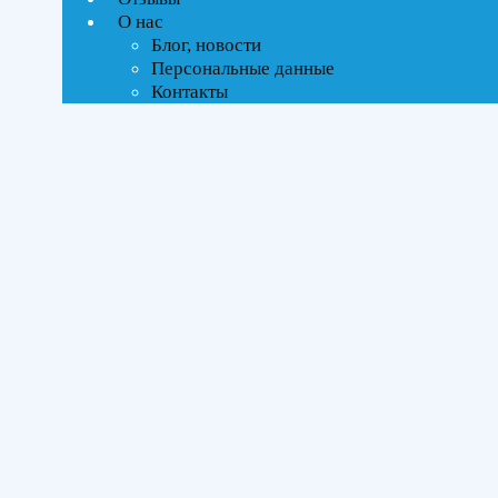
ВСЕ АКЦИИ(1)
О нас
Блог, новости
Тип управления
Персональные данные
Контакты
On-Off стандартное
Бренды
Ballu
(1)
Площадь помещения
До 27 м²
(1)
Серия
Olympio Edge
(1)
Цвет