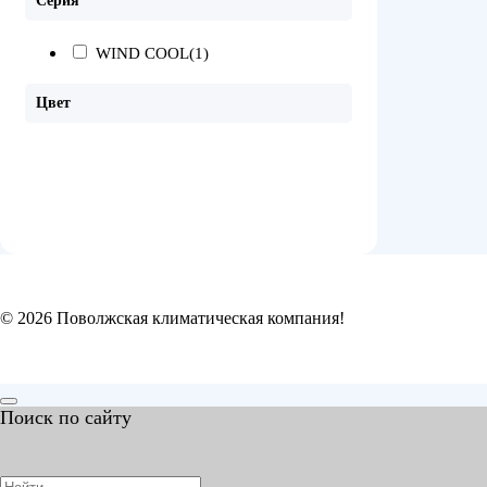
Серия
WIND COOL
(1)
Цвет
© 2026 Поволжская климатическая компания!
Поиск по сайту
Search
for: