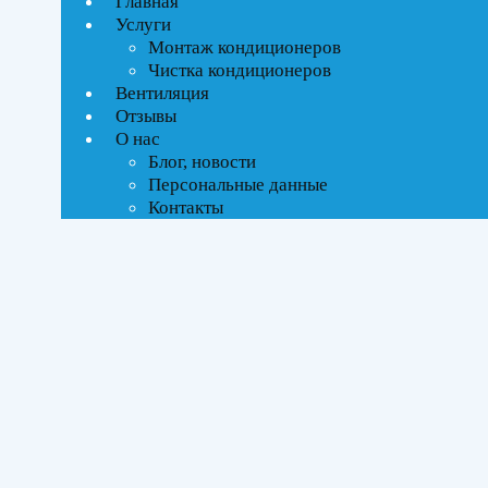
Главная
Услуги
Текстовый поиск
Монтаж кондиционеров
Чистка кондиционеров
Тип управления
Вентиляция
Отзывы
Инверторное
О нас
Блог, новости
Персональные данные
Бренды
Контакты
Kentatsu
(1)
Площадь помещения
До 50 м²
(1)
Серия
Семпай (Sempai)
(1)