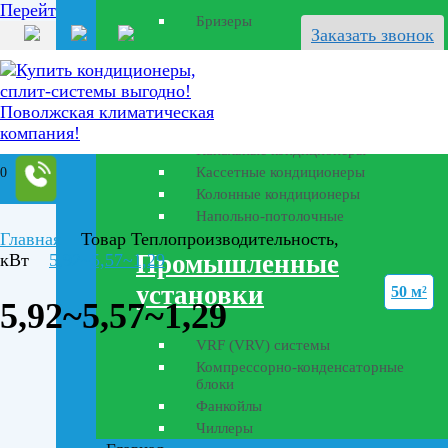
Перейти к содержанию
Бризеры
Заказать звонок
Полупромышленные
кондиционеры
Канальные кондиционеры
Кассетные кондиционеры
0
Колонные кондиционеры
Напольно-потолочные
Главная
Товар Теплопроизводительность,
Промышленные
кВт
5,92~5,57~1,29
установки
50 м²
5,92~5,57~1,29
VRF (VRV) системы
Компрессорно-конденсаторные
блоки
Фанкойлы
Чиллеры