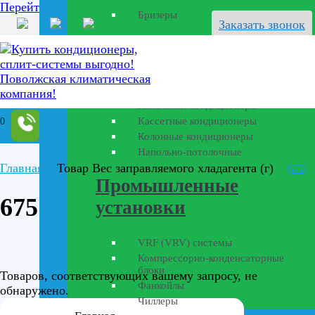
Перейти к содержанию
Бризеры
Заказать звонок
Полупромышленные
кондиционеры
Канальные кондиционеры
Кассетные кондиционеры
0
Колонные кондиционеры
Напольно-потолочные
Главная
Товар Вес заправляемого хладагента (г)
675
Промышленные
675
установки
VRF (VRV) системы
Компрессорно-конденсаторные
блоки
Товаров, соответствующих вашему запросу, не
Фанкойлы
обнаружено.
Чиллеры