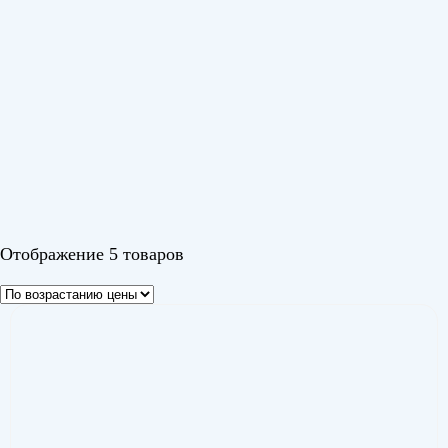
До 150 м²
(3)
Серия
Light Commercial
(1)
MCD1/MOU-L
(2)
Universal 3
(1)
Universal 3 DC
(1)
Цвет
Отображение 5 товаров