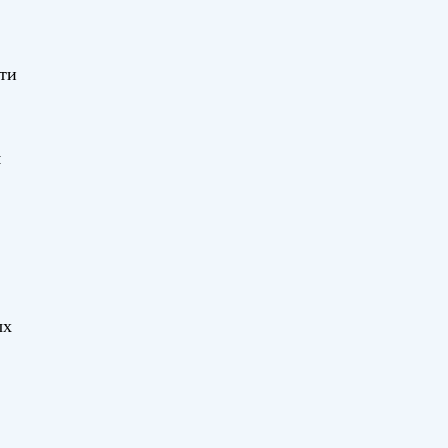
ти
я
ых