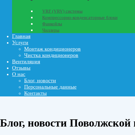
VRF (VRV) системы
Компрессорно-конденсаторные блоки
Фанкойлы
Чиллеры
Главная
Услуги
Монтаж кондиционеров
Чистка кондиционеров
Вентиляция
Отзывы
О нас
Блог, новости
Персональные данные
Контакты
Блог, новости Поволжской