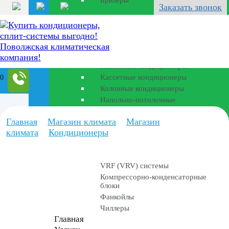
Бризеры
Перейти
Заказать звонок
к
Полупромышленные
содержанию
кондиционеры
Канальные кондиционеры
Кассетные кондиционеры
0
Колонные кондиционеры
Напольно-потолочные
Главная
Магазин климата
Магазин
Промышленные
климата
Кондиционеры
установки
VRF (VRV) системы
Компрессорно-конденсаторные
блоки
Фанкойлы
Чиллеры
Главная