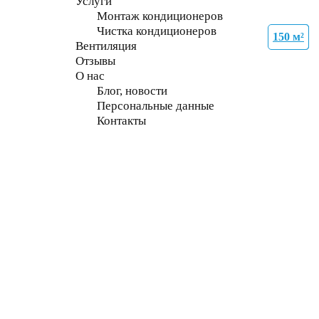
Услуги
Монтаж кондиционеров
Чистка кондиционеров
150 м²
70 м²
27 м²
70 м²
35 м²
70 м²
70 м²
70 м²
Вентиляция
Отзывы
О нас
Блог, новости
Персональные данные
Контакты