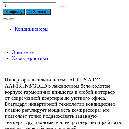
Количество
товара
В корзину
✆ Заказать
Премиум
сплит-
система
Кондиционеры
инверторного
типа
AURUS
Описание
A
Характеристики
DC
AAI-
13HN8/GOLD
комплект
Инверторная сплит‑система AURUS A DC
AAI‑13HN8/GOLD в лаконичном бело-золотом
корпусе гармонично впишется в любой интерьер —
от современной квартиры до уютного офиса.
Благодаря инверторной технологии кондиционер
плавно регулирует мощность компрессора: это
позволяет точно поддерживать заданную
температуру, экономить электроэнергию и работать
заметно тише обычных моделей.