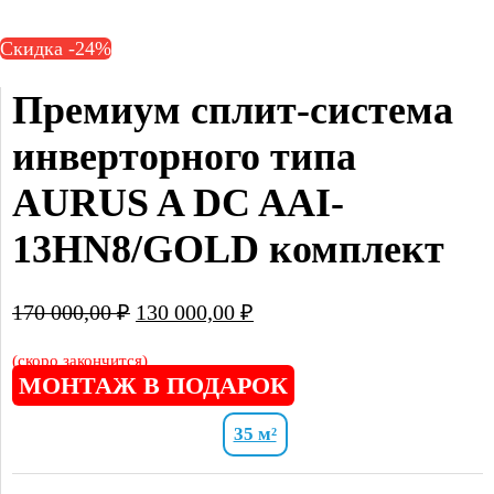
Скидка -24%
Премиум сплит-система 
инверторного типа 
AURUS A DC AAI-
13HN8/GOLD комплект
Первоначальная
Текущая
170 000,00
₽
130 000,00
₽
цена
цена:
составляла
130
(скоро закончится)
МОНТАЖ В ПОДАРОК
170
000,00 ₽.
000,00 ₽.
35 м²