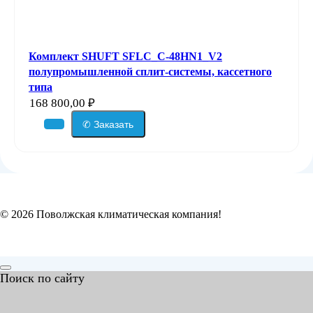
Комплект SHUFT SFLC_C-48HN1_V2
полупромышленной сплит-системы, кассетного
типа
168 800,00
₽
✆ Заказать
© 2026 Поволжская климатическая компания!
Поиск по сайту
Search