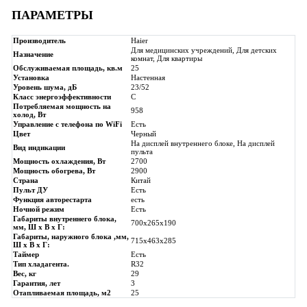
ПАРАМЕТРЫ
Производитель
Haier
Для медицинских учреждений, Для детских
Назначение
комнат, Для квартиры
Обслуживаемая площадь, кв.м
25
Установка
Настенная
Уровень шума, дБ
23/52
Класс энергоэффективности
C
Потребляемая мощность на
958
холод, Вт
Управление с телефона по WiFi
Есть
Цвет
Черный
На дисплей внутреннего блоке, На дисплей
Вид индикации
пульта
Мощность охлаждения, Вт
2700
Мощность обогрева, Вт
2900
Страна
Китай
Пульт ДУ
Есть
Функция авторестарта
есть
Ночной режим
Есть
Габариты внутреннего блока,
700х265х190
мм, Ш x В x Г:
Габариты, наружного блока ,мм,
715х463х285
Ш x В x Г:
Таймер
Есть
Тип хладагента.
R32
Вес, кг
29
Гарантия, лет
3
Отапливаемая площадь, м2
25