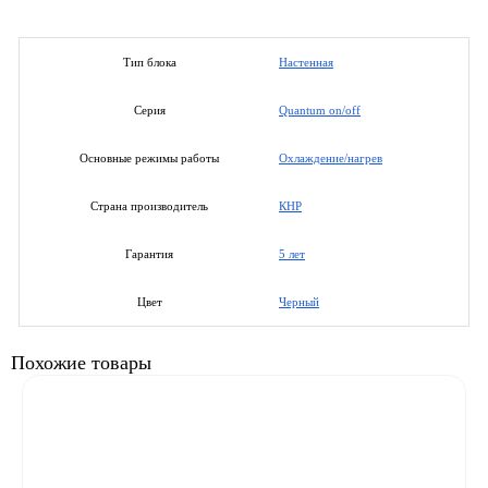
Настенная
Тип блока
Quantum on/off
Серия
Охлаждение/нагрев
Основные режимы работы
КНР
Страна производитель
5 лет
Гарантия
Черный
Цвет
Похожие товары