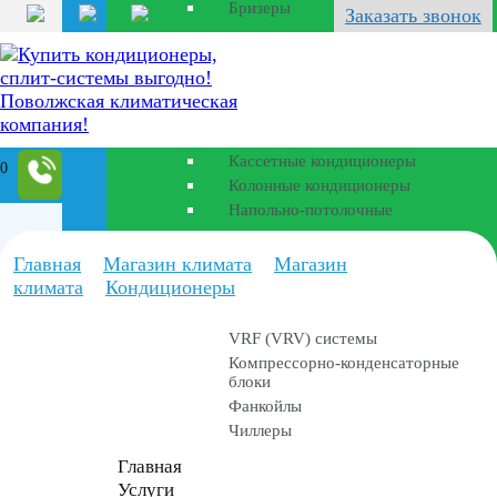
Бризеры
Заказать звонок
Полупромышленные
кондиционеры
Канальные кондиционеры
Кассетные кондиционеры
0
Колонные кондиционеры
Напольно-потолочные
Промышленные
Главная
Магазин климата
Магазин
установки
климата
Кондиционеры
VRF (VRV) системы
Компрессорно-конденсаторные
блоки
Фанкойлы
Чиллеры
Главная
Услуги