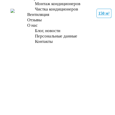
Монтаж кондиционеров
Чистка кондиционеров
150 м²
35 м²
27 м²
21 м²
27 м²
70 м²
70 м²
70 м²
Вентиляция
Отзывы
О нас
Блог, новости
Персональные данные
Контакты