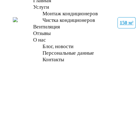
Главная
Услуги
Монтаж кондиционеров
Чистка кондиционеров
150 м²
35 м²
27 м²
27 м²
21 м²
70 м²
70 м²
70 м²
Вентиляция
Отзывы
О нас
Блог, новости
Персональные данные
Контакты