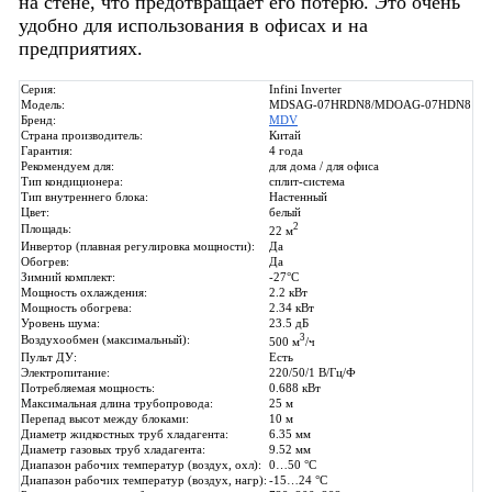
на стене, что предотвращает его потерю. Это очень
удобно для использования в офисах и на
предприятиях.
Серия:
Infini Inverter
Модель:
MDSAG-07HRDN8/MDOAG-07HDN8
Бренд:
MDV
Страна производитель:
Китай
Гарантия:
4 года
Рекомендуем для:
для дома / для офиса
Тип кондиционера:
сплит-система
Тип внутреннего блока:
Настенный
Цвет:
белый
2
Площадь:
22 м
Инвертор (плавная регулировка мощности):
Да
Обогрев:
Да
Зимний комплект:
-27°C
Мощность охлаждения:
2.2 кВт
Мощность обогрева:
2.34 кВт
Уровень шума:
23.5 дБ
3
Воздухообмен (максимальный):
500 м
/ч
Пульт ДУ:
Есть
Электропитание:
220/50/1 В/Гц/Ф
Потребляемая мощность:
0.688 кВт
Максимальная длина трубопровода:
25 м
Перепад высот между блоками:
10 м
Диаметр жидкостных труб хладагента:
6.35 мм
Диаметр газовых труб хладагента:
9.52 мм
Диапазон рабочих температур (воздух, охл):
0…50 °C
Диапазон рабочих температур (воздух, нагр):
-15…24 °C