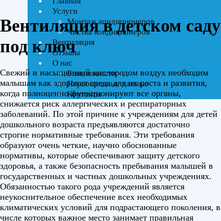
Главная
Услуги
Вентиляция в детском саду 
Монтаж кондиционеров
Чистка кондиционеров
под ключ
Вентиляция
Отзывы
О нас
Свежий и насыщенный кислородом воздух необходим
Блог, новости
малышам как здоровая среда для их роста и развития,
Персональные данные
когда полноценно функционируют все органы,
Контакты
снижается риск аллергических и респираторных
заболеваний. По этой причине к учреждениям для детей
дошкольного возраста предъявляются достаточно
строгие нормативные требования. Эти требования
образуют очень четкие, научно обоснованные
нормативы, которые обеспечивают защиту детского
здоровья, а также безопасность пребывания малышей в
государственных и частных дошкольных учреждениях.
Обязанностью такого рода учреждений является
неукоснительное обеспечение всех необходимых
климатических условий для подрастающего поколения, в
числе которых важное место занимает правильная