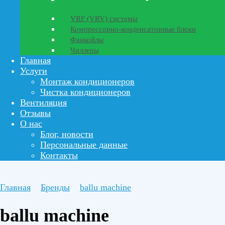
VRF (VRV) системы
Компрессорно-конденсаторные блоки
Фанкойлы
Чиллеры
Главная
Услуги
Монтаж кондиционеров
Чистка кондиционеров
Вентиляция
Отзывы
О нас
Блог, новости
Персональные данные
Контакты
Главная
Бренды
ballu machine
ballu machine