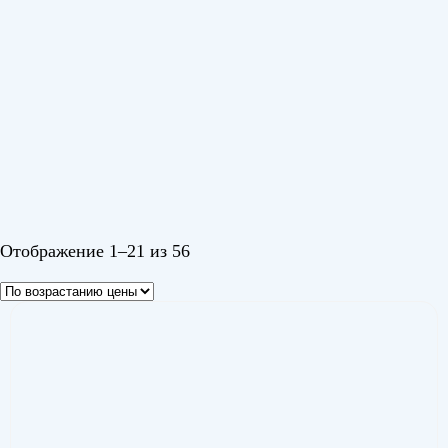
ONEAIR
(1)
Siena
(3)
Smartline
(4)
Soturai
(1)
Tessey
(4)
Tessey DC
(3)
TOR
(4)
Показать еще
Цвет
Отображение 1–21 из 56