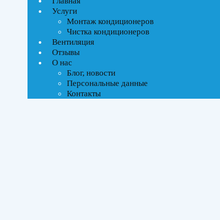
Главная
Ценовой фильтр
Услуги
Текстовый поиск
Монтаж кондиционеров
ВСЕ АКЦИИ(3)
Чистка кондиционеров
Вентиляция
Тип управления
Отзывы
О нас
Блог, новости
On-Off стандартное
Персональные данные
Инверторное
Контакты
Бренды
AC Electric
(1)
Ballu
(17)
Electrolux
(14)
ROYAL Thermo
(8)
SHUFT
(16)
Площадь помещения
До 21 м²
(14)