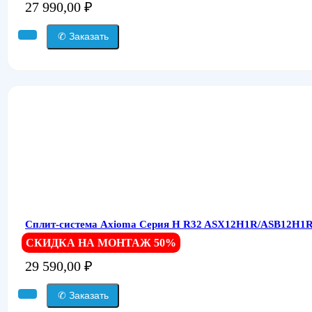
27 990,00
₽
✆ Заказать
Сплит-система Axioma Серия H R32 ASX12H1R/ASB12H1R
СКИДКА НА МОНТАЖ 50%
29 590,00
₽
✆ Заказать