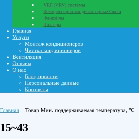
VRF (VRV) системы
Компрессорно-конденсаторные блоки
Фанкойлы
Чиллеры
Главная
Услуги
Монтаж кондиционеров
Чистка кондиционеров
Вентиляция
Отзывы
О нас
Блог, новости
Персональные данные
Контакты
Главная
Товар Мин. поддерживаемая температура, ℃
15~43