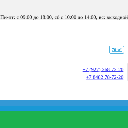
Пн-пт: с 09:00 до 18:00, сб с 10:00 до 14:00, вс: выходной
21 м²
27 м²
35 м²
27 м²
27 м²
35 м²
35 м²
35 м²
27 м²
35 м²
50 м²
50 м²
70 м²
50 м²
70 м²
+7 (927) 268-72-20
+7 8482 78-72-20