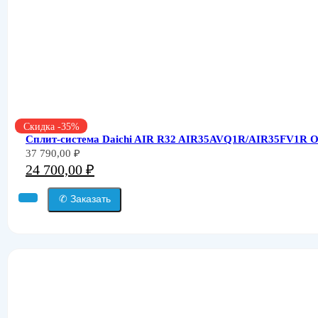
Скидка -35%
Сплит-система Daichi AIR R32 AIR35AVQ1R/AIR35FV1R O
Первоначальная
Текущая
37 790,00
₽
цена
цена:
24 700,00
₽
составляла
24
37
✆ Заказать
700,00 ₽.
790,00 ₽.