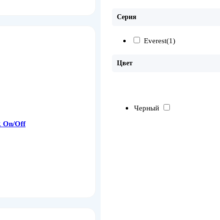
Серия
Everest
(1)
Цвет
Черный
 On/Off