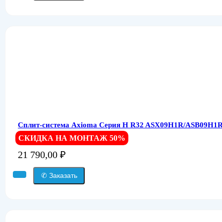
Сплит-система Axioma Серия H R32 ASX09H1R/ASB09H1R
СКИДКА НА МОНТАЖ 50%
21 790,00
₽
✆ Заказать