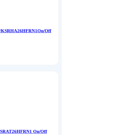
N1/KSRHA26HFRN1On/Off
KSRAT26HFRN1 On/Off