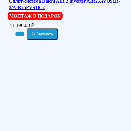
Сплит-система Daichi AIR 2 Inverter AIR25AVQS1R-
2/AIR25FVS1R-2
МОНТАЖ В ПОДАРОК
41 390,00
₽
✆ Заказать