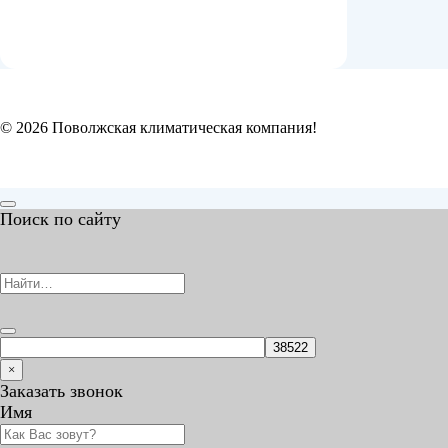
© 2026 Поволжская климатическая компания!
Поиск по сайту
Search
for:
×
Заказать звонок
Имя