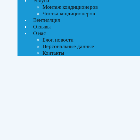
Услуги
Текстовый поиск
Монтаж кондиционеров
ВСЕ АКЦИИ(4)
Чистка кондиционеров
Вентиляция
Тип управления
Отзывы
О нас
Блог, новости
Инверторное
Персональные данные
Контакты
Бренды
Daichi
(4)
Площадь помещения
До 27 м²
(1)
До 35 м²
(1)
До 50 м²
(2)
Серия