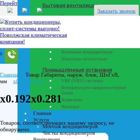
Перейти к содержанию
Бытовая вентиляция
Заказать звонок
Бризеры
Полупромышленные кондиционеры
Канальные кондиционеры
Кассетные кондиционеры
Колонные кондиционеры
0
Напольно-потолочные
Промышленные установки
Главная
Товар Габариты, наруж. блок, ШхГхВ,
мм
x0.192x0.281
VRF (VRV) системы
Компрессорно-конденсаторные
блоки
x0.192x0.281
Фанкойлы
Чиллеры
Главная
Услуги
Товаров, соответствующих вашему запросу, не
Монтаж кондиционеров
обнаружено.
Чистка кондиционеров
Вентиляция