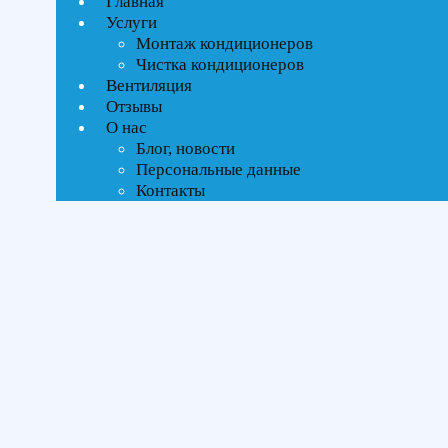
Главная
Текстовый поиск
Услуги
Монтаж кондиционеров
Тип управления
Чистка кондиционеров
Вентиляция
Инверторное
Отзывы
О нас
Блог, новости
Бренды
Персональные данные
Контакты
Kentatsu
(1)
Площадь помещения
До 21 м²
(1)
Серия
Тиба Инвертор (Tiba Inverter)
(1)
Цвет