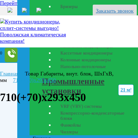
Перейти к содержанию
Бризеры
Заказать звонок
Полупромышленные
кондиционеры
Канальные кондиционеры
Кассетные кондиционеры
0
Колонные кондиционеры
Напольно-потолочные
Главная
Товар Габариты, внут. блок, ШхГхВ,
Промышленные
мм
710(+70)x293x450
установки
21 м²
710(+70)x293x450
VRF (VRV) системы
Компрессорно-конденсаторные
блоки
Фанкойлы
Чиллеры