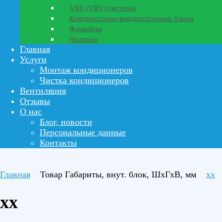
VRF (VRV) системы
Компрессорно-конденсаторные блоки
Фанкойлы
Чиллеры
Главная
Услуги
Монтаж кондиционеров
Чистка кондиционеров
Вентиляция
Отзывы
О нас
Блог, новости
Персональные данные
Контакты
Главная
Товар Габариты, внут. блок, ШхГхВ, мм
xx
xx