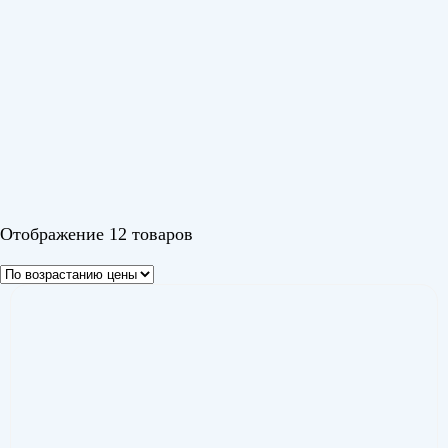
Серия
iGreen Pro
(2)
Olympio Edge
(3)
Olympio Legend
(3)
Olympio Pro
(4)
Цвет
Отображение 12 товаров