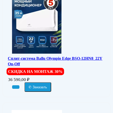
Сплит-система Ballu Olympio Edge BSO-12HN8_22Y
On-Off
СКИДКА НА МОНТАЖ 30%
36 590,00
₽
✆ Заказать