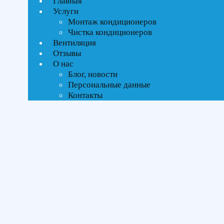
Главная
Услуги
Монтаж кондиционеров
Ценовой фильтр
Чистка кондиционеров
Текстовый поиск
Вентиляция
ВСЕ АКЦИИ(5)
Отзывы
О нас
Тип управления
Блог, новости
Персональные данные
Контакты
On-Off стандартное
Бренды
Ballu
(12)
Площадь помещения
До 21 м²
(3)
До 27 м²
(3)
До 35 м²
(4)
До 50 м²
(2)