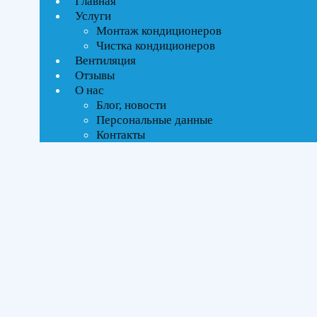
Главная
Текстовый поиск
Услуги
Монтаж кондиционеров
Тип управления
Чистка кондиционеров
Вентиляция
Отзывы
On-Off стандартное
О нас
Инверторное
Блог, новости
Персональные данные
Бренды
Контакты
Ballu
(1)
Electrolux
(1)
ROYAL Thermo
(2)
SHUFT
(5)
Площадь помещения
До 21 м²
(8)
До 70 м²
(1)
Серия