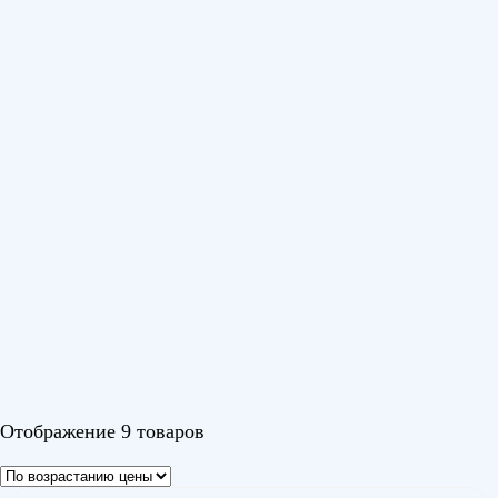
Barocco
(1)
BERG
(1)
Berg 2024
(1)
Berg DC
(2)
Diamond DC
(1)
Fusion Wave Super DC Inverter
(1)
Tessey
(1)
TOR
(1)
Показать еще
Цвет
Белый
Отображение 9 товаров