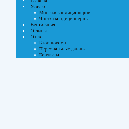
Главная
Текстовый поиск
Услуги
Монтаж кондиционеров
Тип управления
Чистка кондиционеров
Вентиляция
Отзывы
Инверторное
О нас
Блог, новости
Бренды
Персональные данные
Контакты
Electrolux
(1)
ROYAL Thermo
(1)
Площадь помещения
До 27 м²
(2)
Серия
Fusion Wave Super DC Inverter
(1)
Perfecto DC
(1)