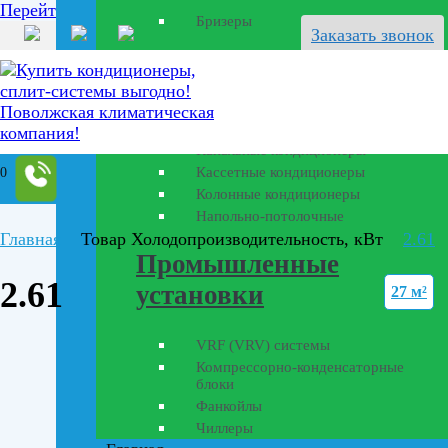
Перейти к содержанию
Бризеры
Заказать звонок
Полупромышленные
кондиционеры
Канальные кондиционеры
Кассетные кондиционеры
0
Колонные кондиционеры
Напольно-потолочные
Главная
Товар Холодопроизводительность, кВт
2.61
Промышленные
2.61
установки
27 м²
VRF (VRV) системы
Компрессорно-конденсаторные
блоки
Фанкойлы
Чиллеры