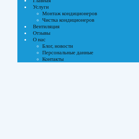
Главная
Ценовой фильтр
Услуги
Текстовый поиск
Монтаж кондиционеров
Чистка кондиционеров
Тип управления
Вентиляция
Отзывы
On-Off стандартное
О нас
Блог, новости
Персональные данные
Бренды
Контакты
SHUFT
(1)
Площадь помещения
До 27 м²
(1)
Серия
Soturai
(1)