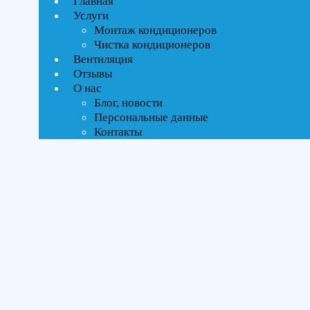
Главная
Текстовый поиск
Услуги
ВСЕ АКЦИИ(1)
Монтаж кондиционеров
Чистка кондиционеров
Тип управления
Вентиляция
Отзывы
On-Off стандартное
О нас
Блог, новости
Персональные данные
Бренды
Контакты
Axioma
(1)
Площадь помещения
До 21 м²
(1)
Серия
Серия H R32
(1)