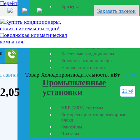
Перейти к содержанию
Бризеры
Заказать звонок
Полупромышленные
кондиционеры
Канальные кондиционеры
Кассетные кондиционеры
0
Колонные кондиционеры
Напольно-потолочные
Главная
Товар Холодопроизводительность, кВт
2,05
Промышленные
2,05
установки
21 м²
VRF (VRV) системы
Компрессорно-конденсаторные
блоки
Фанкойлы
Чиллеры