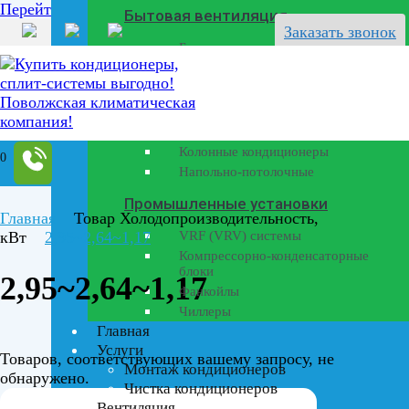
Перейти к содержанию
Бытовая вентиляция
Заказать звонок
Бризеры
Полупромышленные кондиционеры
Канальные кондиционеры
Кассетные кондиционеры
Колонные кондиционеры
0
Напольно-потолочные
Промышленные установки
Главная
Товар Холодопроизводительность,
кВт
2,95~2,64~1,17
VRF (VRV) системы
Компрессорно-конденсаторные
блоки
2,95~2,64~1,17
Фанкойлы
Чиллеры
Главная
Услуги
Товаров, соответствующих вашему запросу, не
Монтаж кондиционеров
обнаружено.
Чистка кондиционеров
Вентиляция