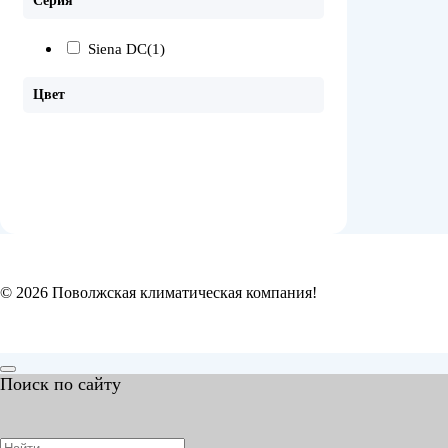
Серия
Siena DC
(1)
Цвет
© 2026 Поволжская климатическая компания!
Поиск по сайту
Search
for: