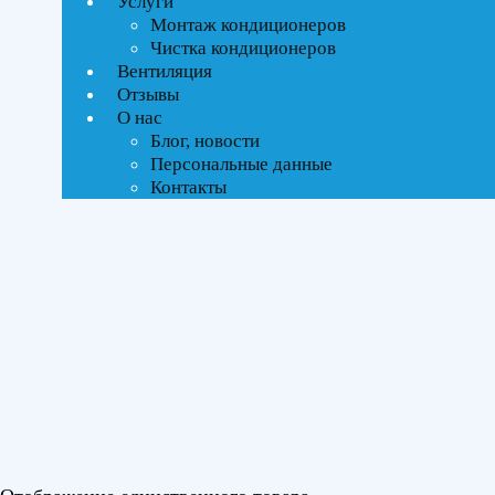
Услуги
Монтаж кондиционеров
Тип управления
Чистка кондиционеров
Вентиляция
Инверторное
Отзывы
О нас
Блог, новости
Бренды
Персональные данные
Контакты
ROYAL Thermo
(1)
Площадь помещения
До 35 м²
(1)
Серия
Siena DC
(1)
Цвет