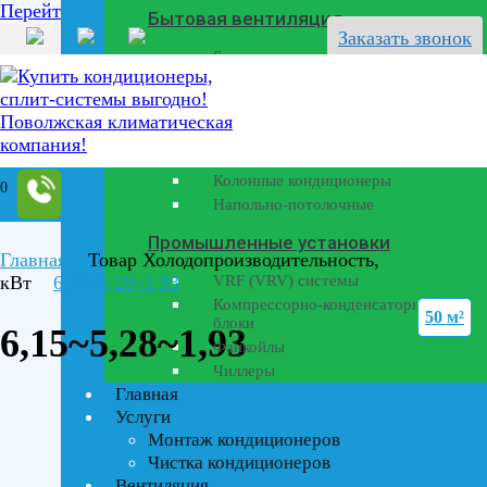
Перейти к содержанию
Бытовая вентиляция
Заказать звонок
Бризеры
Полупромышленные кондиционеры
Канальные кондиционеры
Кассетные кондиционеры
Колонные кондиционеры
0
Напольно-потолочные
Промышленные установки
Главная
Товар Холодопроизводительность,
кВт
6,15~5,28~1,93
VRF (VRV) системы
Компрессорно-конденсаторные
50 м²
блоки
6,15~5,28~1,93
Фанкойлы
Чиллеры
Главная
Услуги
Монтаж кондиционеров
Чистка кондиционеров
Вентиляция